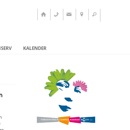
ISERV
KALENDER
n
n
e
re