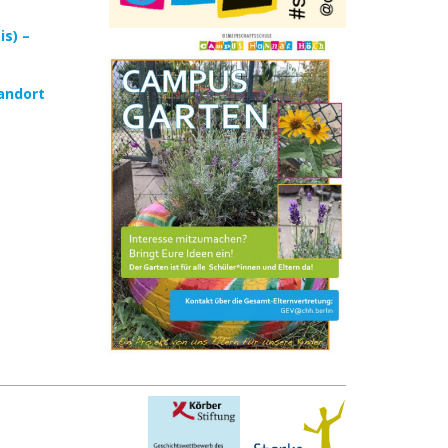
s) –
andort