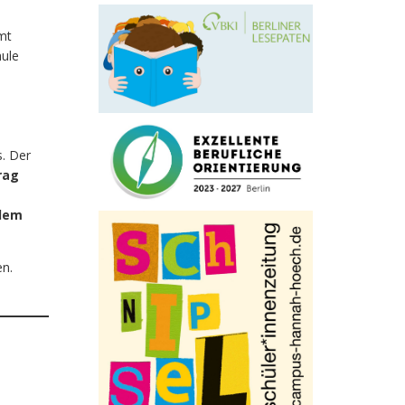
mt
hule
s. Der
rag
 dem
en.