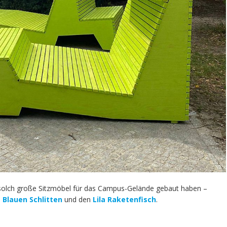
s solch große Sitzmöbel für das Campus-Gelände gebaut haben –
n
Blauen Schlitten
und den
Lila Raketenfisch
.